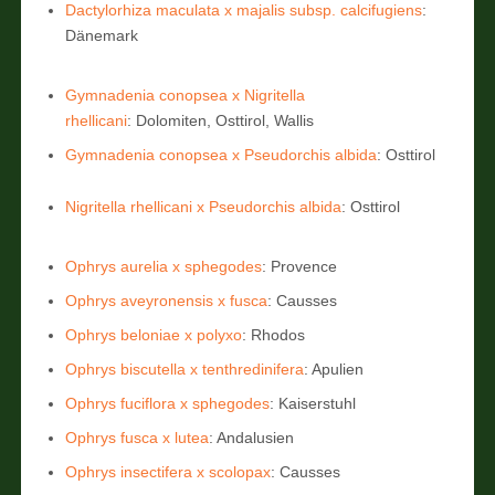
Dactylorhiza maculata x majalis subsp. calcifugiens
:
Dänemark
Gymnadenia conopsea x Nigritella
rhellicani
: Dolomiten, Osttirol, Wallis
Gymnadenia conopsea x Pseudorchis albida
: Osttirol
Nigritella rhellicani x Pseudorchis albida
: Osttirol
Ophrys aurelia x sphegodes
: Provence
Ophrys aveyronensis x fusca
: Causses
Ophrys beloniae x polyxo
: Rhodos
Ophrys biscutella x tenthredinifera
: Apulien
Ophrys fuciflora x sphegodes
: Kaiserstuhl
Ophrys fusca x lutea
: Andalusien
Ophrys insectifera x scolopax
: Causses