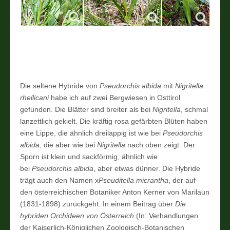
Die seltene Hybride von
Pseudorchis albida
mit
Nigritella
rhellicani
habe ich auf zwei Bergwiesen in Osttirol
gefunden. Die Blätter sind breiter als bei
Nigritella
, schmal
lanzettlich gekielt. Die kräftig rosa gefärbten Blüten haben
eine Lippe, die ähnlich dreilappig ist wie bei
Pseudorchis
albida
, die aber wie bei
Nigritella
nach oben zeigt. Der
Sporn ist klein und sackförmig, ähnlich wie
bei
Pseudorchis albida
, aber etwas dünner. Die Hybride
trägt auch den Namen x
Pseuditella micrantha
, der auf
den österreichischen Botaniker Anton Kerner von Marilaun
(1831-1898) zurückgeht. In einem Beitrag über
Die
hybriden Orchideen von Österreich
(In: Verhandlungen
der Kaiserlich-Königlichen Zoologisch-Botanischen