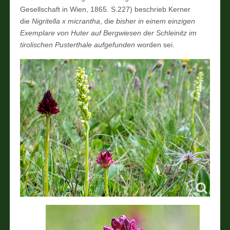
Gesellschaft in Wien, 1865. S.227) beschrieb Kerner
die
Nigritella x micrantha
, die
bisher in einem einzigen
Exemplare von Huter auf Bergwiesen der Schleinitz im
tirolischen Pusterthale aufgefunden
worden sei.