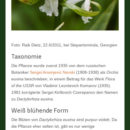
Foto: Raik Dietz, 22.6/2011, bei Stepantsminda, Georgien
Taxonomie
Die Pflanze wurde zuerst 1935 von dem russischen
Botaniker
Sergei Arsenjevic Nevski
(1908-1938) als
Orchis
euxina
beschrieben, in einem Beitrag für das Werk
Flora
of the USSR
von Vladimir Leontevich Komarov (1935).
1981 korrigierte Sergei Kirillovich Czerepanov den Namen
zu
Dactylorhiza euxina
.
Weiß blühende Form
Die Blüten von
Dactylorhiza euxina
sind purpur-violett. Da
die Pflanze eher selten ist, gibt es nur wenige