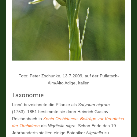
Foto: Peter Zschunke, 13.7.2009, auf der Puflatsch-
Alm/Alto Adige, Italien
Taxonomie
Linné bezeichnete die Pflanze als
Satyrium nigrum
(1753). 1851 bestimmte sie dann Heinrich Gustav
Reichenbach in
Xenia Orchidacea. Beiträge zur Kenntniss
der Orchideen
als
Nigritella nigra
. Schon Ende des 19.
Jahrhunderts stellten einige Botaniker
Nigritella
zu